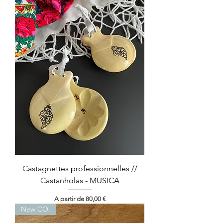
Castagnettes professionnelles //
Castanholas - MUSICA
Preço promocional
A partir de
80,00 €
New CO.