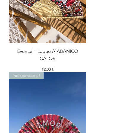
Éventail - Leque // ABANICO
CALOR
Preço
12,00 €
Indispensable!