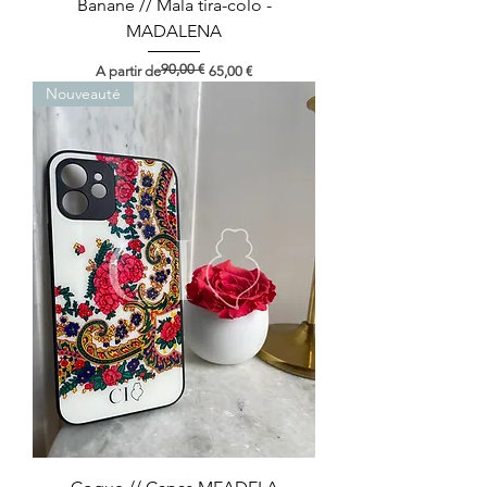
Banane // Mala tira-colo -
MADALENA
90,00 €
Preço normal
Preço promocional
A partir de
65,00 €
Nouveauté