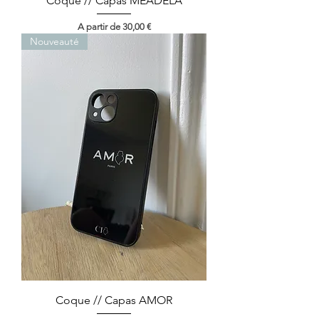
Coque // Capas MEADELA
Preço promocional
A partir de
30,00 €
Nouveauté
Coque // Capas AMOR