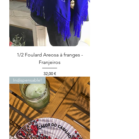
1/2 Foulard Areosa à franges -
Franjeiros
Preço
32,00 €
Indispensable!