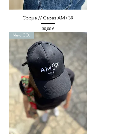
Coque // Capas AM<3R
Preço
30,00 €
New CO.