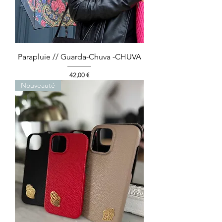
Parapluie // Guarda-Chuva -CHUVA
Preço
42,00 €
Nouveauté