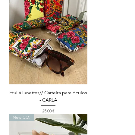
Etui à lunettes// Carteira para óculos
- CARLA
Preço
25,00 €
New CO.