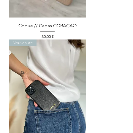
Coque // Capas CORAÇAO
Preço
30,00 €
Nouveauté