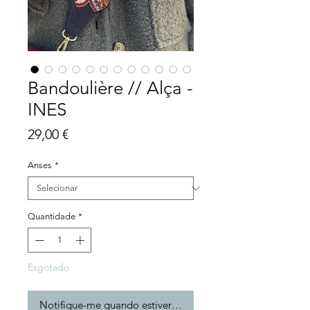
Bandoulière // Alça -
INES
Preço
29,00 €
Anses
*
Quantidade
*
Esgotado
Notifique-me quando estiver disponível