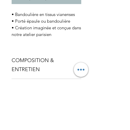
• Bandoulière en tissus vianenses
• Porté épaule ou bandoulière
• Création imaginée et conçue dans
notre atelier parisien
COMPOSITION &
ENTRETIEN
• Imperméabilisez avec un produit
LIVRAISON
spécifique pour le cuir afin de le
protéger et de prolonger sa durée
• Partout dans le monde
de vie.
Entregas e devoluções