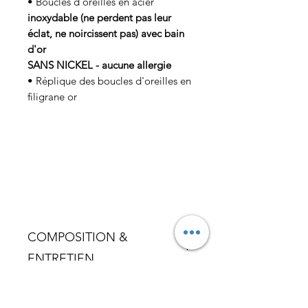
• Boucles d'oreilles en acier
inoxydable (ne perdent pas leur
éclat, ne noircissent pas) avec bain
d'or
SANS NICKEL - aucune allergie
• Réplique des boucles d'oreilles en
filigrane or
COMPOSITION &
ENTRETIEN
Ce bijou doit être préservé des
LIVRAISON
parfums ou des produits d’entretien