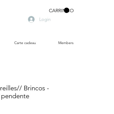
CARRINHO
Login
Carte cadeau
Members
eilles// Brincos -
pendente