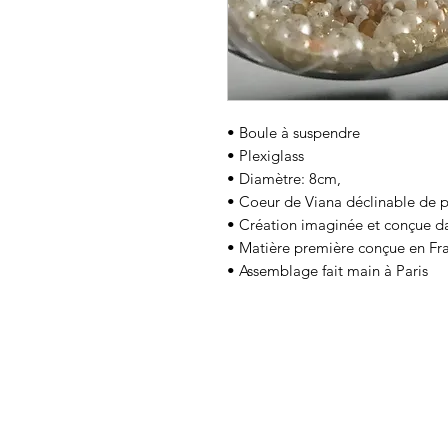
• Boule à suspendre
• Plexiglass
• Diamètre: 8cm,
• Coeur de Viana déclinable de p
• Création imaginée et conçue dan
• Matière première conçue en Fr
• Assemblage fait main à Paris
Entregas e devoluçõ
Troca e reembol