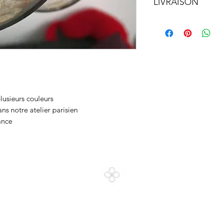
LIVRAISON
• Remise en main p
lusieurs couleurs
s notre atelier parisien
ance
es
A q
so
Cart