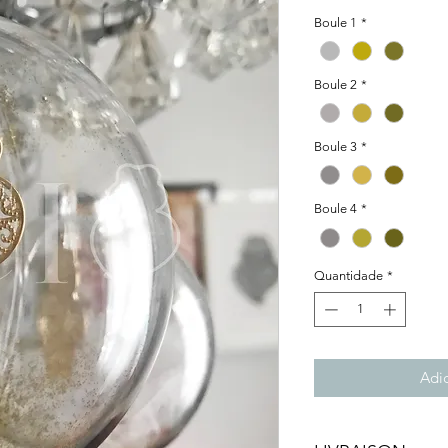
Boule 1
*
Boule 2
*
Boule 3
*
Boule 4
*
Quantidade
*
Adic