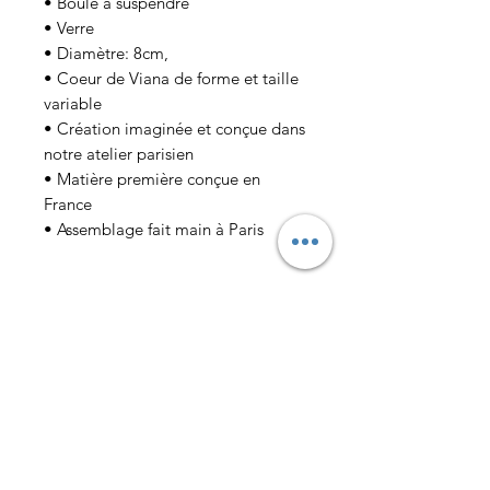
• Boule à suspendre
• Verre
• Diamètre: 8cm,
• Coeur de Viana de forme et taille
variable
• Création imaginée et conçue dans
notre atelier parisien
• Matière première conçue en
France
• Assemblage fait main à Paris
LIVRAISON
• Envoi soigné possible mais nous
ne nous responsabilisons pas de
l'état d'arriver du colis
• Privilégiez l'envoi en Colissimo
Entregas e devoluções
Troca e reembolso