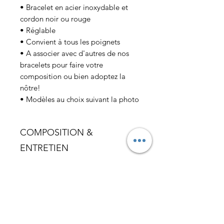
• Bracelet en acier inoxydable et
cordon noir ou rouge
• Réglable
• Convient à tous les poignets
• A associer avec d'autres de nos
bracelets pour faire votre
composition ou bien adoptez la
nôtre!
• Modèles au choix suivant la photo
COMPOSITION &
ENTRETIEN
Livré dans son pochon en coton, ce
LIVRAISON
bijou doit être préservé des parfums
ou des produits d’entretien afin de
• Partout dans le monde
le garder le plus longtemps
possible.
Si votre commande contient