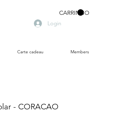
CARRINHO
Login
Carte cadeau
Members
 Colar - CORACAO