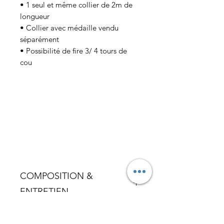
• 1 seul et même collier de 2m de
longueur
• Collier avec médaille vendu
séparément
• Possibilité de fire 3/ 4 tours de
cou
COMPOSITION &
ENTRETIEN
Ce bijou doit être préservé des
LIVRAISON
parfums ou des produits d’entretien