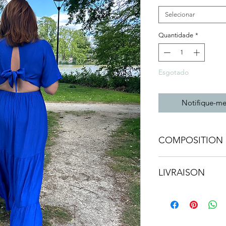
Selecionar
Quantidade
*
Esgotado
Notifique-me
COMPOSITION 
• Mélange coton et 
LIVRAISON
• Facilement lavabl
• Partout dans le 