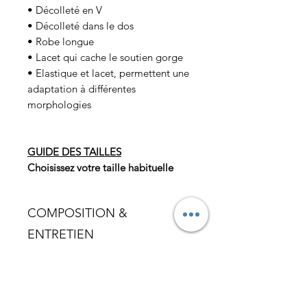
• Décolleté en V
• Décolleté dans le dos
• Robe longue
• Lacet qui cache le soutien gorge
• Elastique et lacet, permettent une
adaptation à différentes
morphologies
GUIDE DES TAILLES
Choisissez votre taille habituelle
COMPOSITION &
ENTRETIEN
• Mélange coton et viscose
LIVRAISON
• Facilement lavable à 30° en
machine