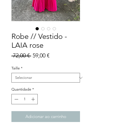
Robe // Vestido -
LAIA rose
Preço
Preço
 72,00 € 
59,00 €
normal
promocional
Taille
*
Quantidade
*
Adicionar ao carrinho