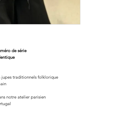
méro de série
dentique
 jupes traditionnels folklorique
main
s notre atelier parisien
rtugal