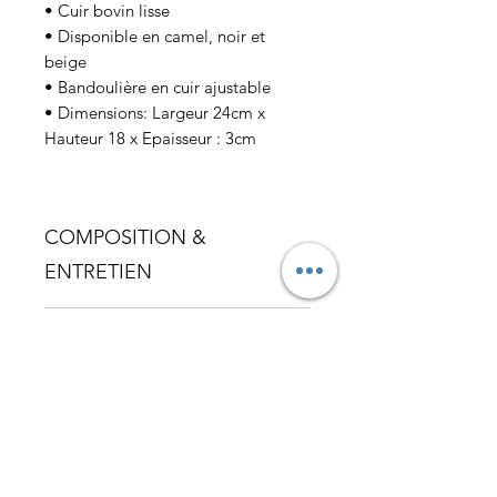
• Cuir bovin lisse
• Disponible en camel, noir et
beige
• Bandoulière en cuir ajustable
• Dimensions: Largeur 24cm x
Hauteur 18 x Epaisseur : 3cm
COMPOSITION &
ENTRETIEN
• Cuir bovin
LIVRAISON
• Imperméabilisez avec un produit
spécifique pour les cuirs afin de le
• Partout dans le monde
protéger et de prolonger sa durée
de vie.
Entregas e devoluções