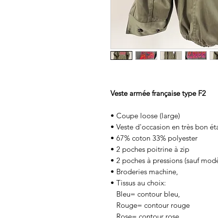
Veste armée française type F2
• Coupe loose (large)
• Veste d'occasion en très bon ét
• 67% coton 33% polyester
• 2 poches poitrine à zip
• 2 poches à pressions (sauf modè
• Broderies machine,
• Tissus au choix:
Bleu= contour bleu,
Rouge= contour rouge
Rose= contour rose,