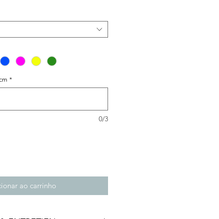
 cm
*
0/3
ionar ao carrinho