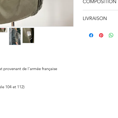
COMPOSITION 
• 67% coton 33% po
LIVRAISON
• Facilement lavabl
• Partout dans le 
at provenant de l'armée française
le 104 et 112)