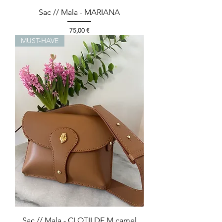
Sac // Mala - MARIANA
Preço
75,00 €
MUST-HAVE
Sac // Mala - CLOTILDE M camel