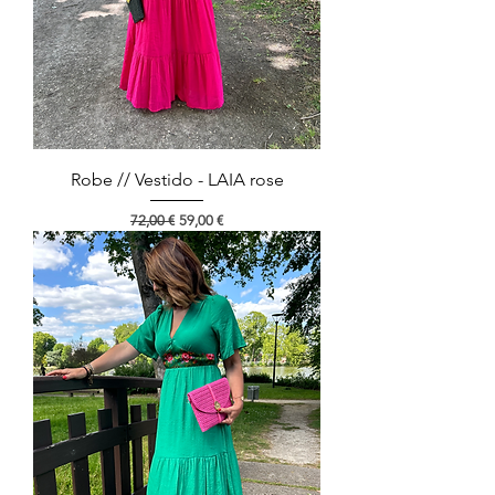
Robe // Vestido - LAIA rose
Preço normal
Preço promocional
72,00 €
59,00 €