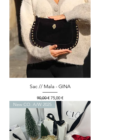
Sac // Mala - GINA
Preço normal
Preço promocional
90,00 €
75,00 €
New CO. A/W 2025