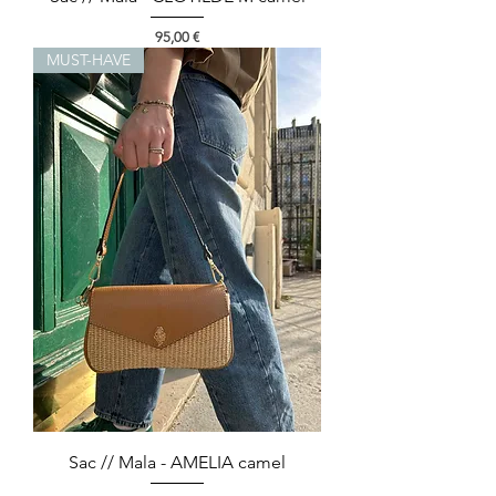
Preço
95,00 €
MUST-HAVE
Sac // Mala - AMELIA camel