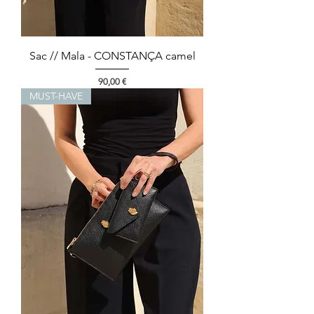
Sac // Mala - CONSTANÇA camel
Preço
90,00 €
MUST-HAVE