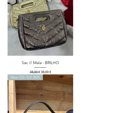
Sac // Mala - BRILHO
Preço normal
Preço promocional
48,00 €
38,00 €
New CO. S/S 2025