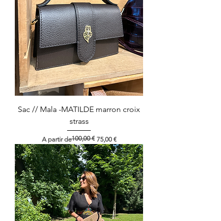
Sac // Mala -MATILDE marron croix
strass
100,00 €
Preço normal
Preço promocional
A partir de
75,00 €