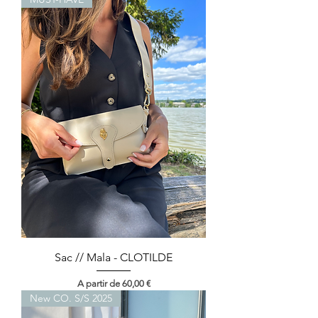
Sac // Mala - CLOTILDE
Preço promocional
A partir de
60,00 €
New CO. S/S 2025