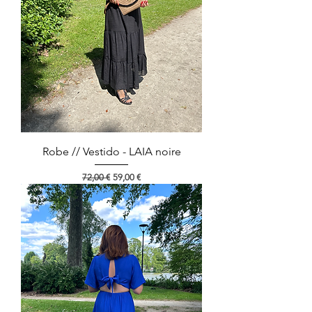
Robe // Vestido - LAIA noire
Preço normal
Preço promocional
72,00 €
59,00 €