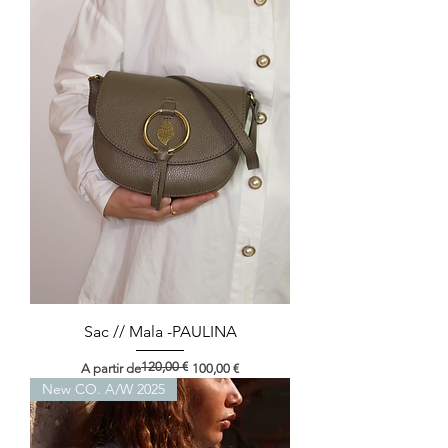
Sac // Mala -PAULINA
120,00 €
Preço normal
Preço promocional
A partir de
100,00 €
New CO. A/W 2025