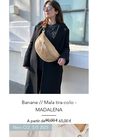
Banane // Mala tira-colo -
MADALENA
90,00 €
Preço normal
Preço promocional
A partir de
65,00 €
New CO. S/S 2025