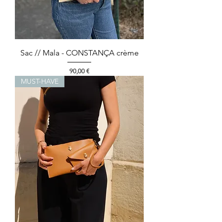
Sac // Mala - CONSTANÇA crème
Preço
90,00 €
MUST-HAVE