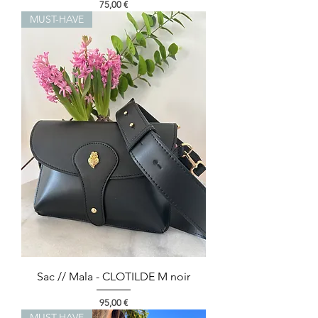
Preço
75,00 €
MUST-HAVE
Sac // Mala - CLOTILDE M noir
Preço
95,00 €
MUST-HAVE