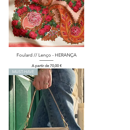
Foulard // Lenço - HERANÇA
Preço promocional
A partir de
70,00 €
MUST-HAVE