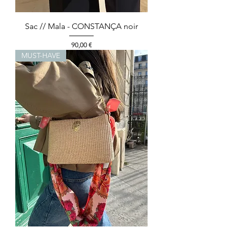
Sac // Mala - CONSTANÇA noir
Preço
90,00 €
MUST-HAVE