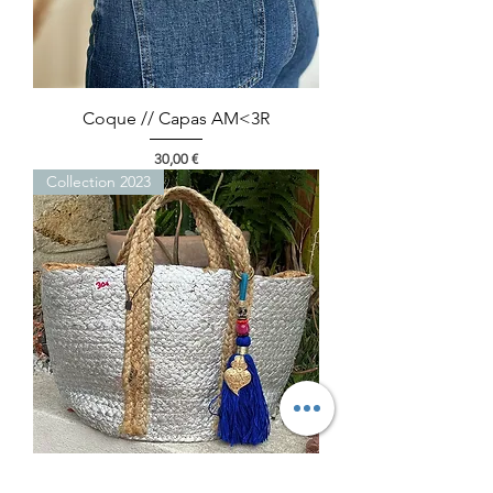
Coque // Capas AM<3R
Preço
30,00 €
Collection 2023