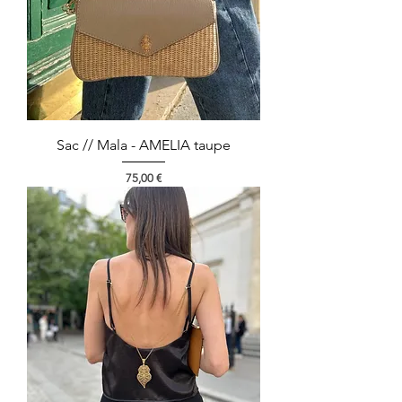
Sac // Mala - AMELIA taupe
Preço
75,00 €