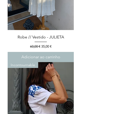
Robe // Vestido - JULIETA
Preço normal
Preço promocional
60,00 €
35,00 €
Adicionar ao carrinho
Incontournable