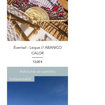
Éventail - Leque // ABANICO
CALOR
Preço
12,00 €
Adicionar ao carrinho
Indispensable!