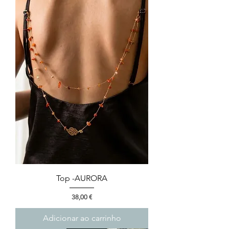
Top -AURORA
Preço
38,00 €
Adicionar ao carrinho