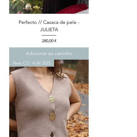
Perfecto // Casaca de pele -
JULIETA
Preço
280,00 €
Adicionar ao carrinho
New CO. A/W 2025