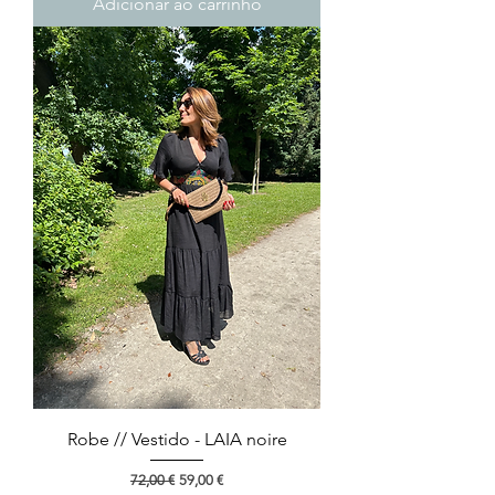
Adicionar ao carrinho
Robe // Vestido - LAIA noire
Preço normal
Preço promocional
72,00 €
59,00 €