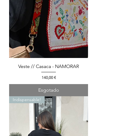
Veste // Casaca - NAMORAR
Preço
140,00 €
Esgotado
Indispensable!