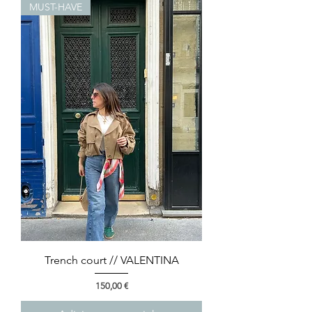
MUST-HAVE
Trench court // VALENTINA
Preço
150,00 €