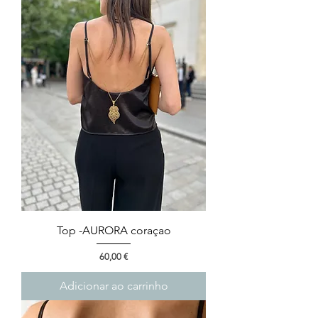
Top -AURORA coraçao
Preço
60,00 €
Adicionar ao carrinho