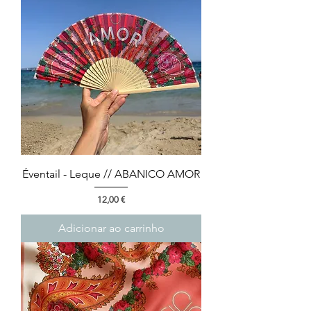
Éventail - Leque // ABANICO AMOR
Preço
12,00 €
Adicionar ao carrinho