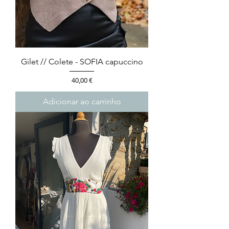
Gilet // Colete - SOFIA capuccino
Preço
40,00 €
Adicionar ao carrinho