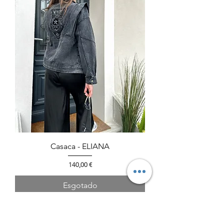
Casaca - ELIANA
Preço
140,00 €
Esgotado
New CO. S/S 2024