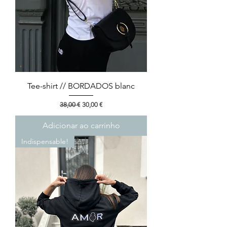
Tee-shirt // BORDADOS blanc
Preço normal
Preço promocional
38,00 €
30,00 €
Adicionar ao carrinho
Indispensable!