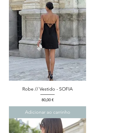
Robe // Vestido - SOFIA
Preço
80,00 €
Adicionar ao carrinho