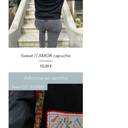
Sweat // AMOR capuche
Preço
55,00 €
Adicionar ao carrinho
New CO. S/S2025