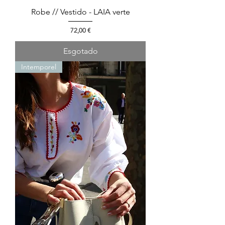
Robe // Vestido - LAIA verte
Preço
72,00 €
Esgotado
Intemporel