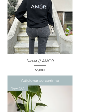
Sweat // AMOR
Preço
55,00 €
Adicionar ao carrinho
New CO.