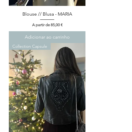
Blouse // Blusa - MARIA
Preço promocional
A partir de
85,00 €
Adicionar ao carrinho
Collection Capsule